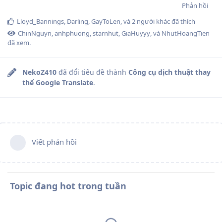
Phản hồi
Lloyd_Bannings
,
Darling
,
GayToLen
, và
2
người khác
đã thích
ChinNguyn
,
anhphuong
,
starnhut
,
GiaHuyyy
, và
NhutHoangTien
đã xem.
NekoZ410
đã đổi tiêu đề thành
Công cụ dịch thuật thay
thế Google Translate
.
Viết phản hồi
Topic đang hot trong tuần