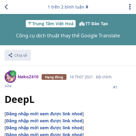
1
trên
2
bình luận
Trung Tâm Việt Hoá
TT Đào Tạo
Công cụ dịch thuật thay thế Google Translate
Chia sẻ
NekoZ410
16 Th07 2021
Đã chỉnh
Hạng đồng
sửa
#
1
DeepL
[
Đăng nhập mới xem được link nhoé
]
[
Đăng nhập mới xem được link nhoé
]
[
Đăng nhập mới xem được link nhoé
]
[
Đăng nhập mới xem được link nhoé
]