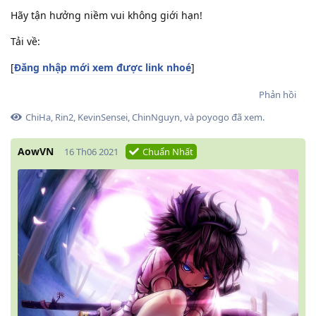
Hãy tận hưởng niềm vui không giới hạn!
Tải về:
[
Đăng nhập mới xem được link nhoé
]
Phản hồi
ChiHa
,
Rin2
,
KevinSensei
,
ChinNguyn
, và
poyogo
đã xem.
AowVN
16 Th06 2021
Chuẩn Nhất