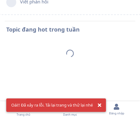
Viết phản hồi
Topic đang hot trong tuần
Oái!! Đã xảy ra lỗi. Tải lại trang và thử lại nhé
Đăng nhập
Trang chủ
Danh mục