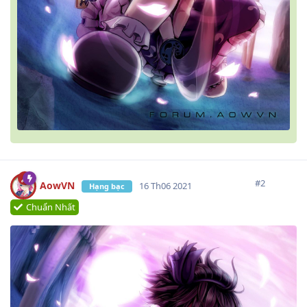
#
2
AowVN
16 Th06 2021
Hạng bạc
Chuẩn Nhất