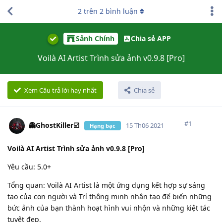
2
trên
2
bình luận
Sảnh Chính
Chia sẻ APP
Voilà AI Artist Trình sửa ảnh v0.9.8 [Pro]
Xem Câu trả lời hay nhất
Chia sẻ
#
1
👻GhostKiller☑️
15 Th06 2021
Hạng bạc
Voilà AI Artist Trình sửa ảnh v0.9.8 [Pro]
Yêu cầu: 5.0+
Tổng quan: Voilà AI Artist là một ứng dụng kết hợp sự sáng
tạo của con người và Trí thông minh nhân tạo để biến những
bức ảnh của bạn thành hoạt hình vui nhộn và những kiệt tác
tuyệt đẹp.