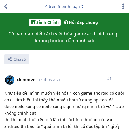
4
trên
5
bình luận
Sảnh Chính
Hỏi đáp chung
Có bạn nào biết cách việt hóa game android trên pc
không hướng dẫn mình với
Chia sẻ
#
1
chimmvn
13 Th08 2021
Như tiêu đề, mình muốn việt hóa 1 con game android có đuôi
apk… tìm hiểu thì thấy khá nhiều bài sử dụng apktool để
decompile xong compile xong sign nhưng mình thử với 1 app
không chỉnh sửa
thì khi mình thử trên giả lập thì cài bình thường còn vào
android thì báo lỗi “ quá trình bị lỗi khi cố đọc tập tin ” gì ấy,