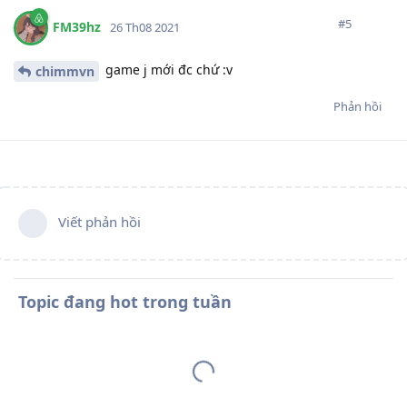
#
5
FM39hz
26 Th08 2021
game j mới đc chứ :v
chimmvn
Phản hồi
Viết phản hồi
Topic đang hot trong tuần