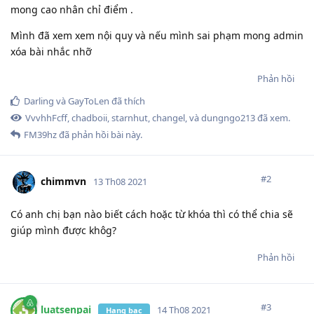
mong cao nhân chỉ điểm .
Mình đã xem xem nội quy và nếu mình sai phạm mong admin
xóa bài nhắc nhỡ
Phản hồi
Darling
và
GayToLen
đã thích
VvvhhFcff
,
chadboii
,
starnhut
,
changel
, và
dungngo213
đã xem.
FM39hz
đã phản hồi bài này.
#
2
chimmvn
13 Th08 2021
Có anh chị bạn nào biết cách hoặc từ khóa thì có thể chia sẽ
giúp mình được khôg?
Phản hồi
#
3
luatsenpai
14 Th08 2021
Hạng bạc