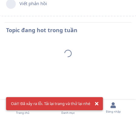
Viết phản hồi
Topic đang hot trong tuần
Oái!! Đã xảy ra lỗi. Tải lại trang và thử lại nhé
Đăng nhập
Trang chủ
Danh mục