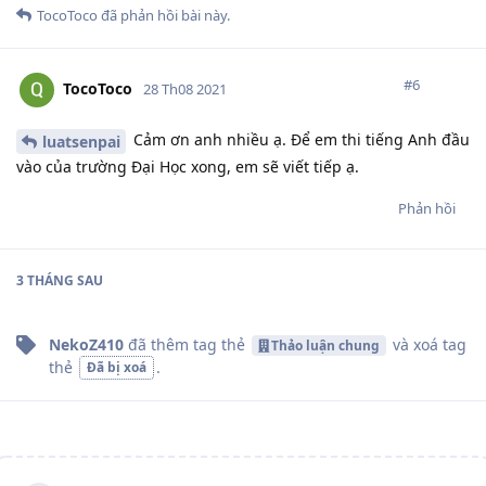
TocoToco
đã phản hồi bài này.
#
6
TocoToco
28 Th08 2021
Cảm ơn anh nhiều ạ. Để em thi tiếng Anh đầu
luatsenpai
vào của trường Đại Học xong, em sẽ viết tiếp ạ.
Phản hồi
3 THÁNG
SAU
NekoZ410
đã thêm tag
thẻ
và xoá tag
Thảo luận chung
thẻ
.
Đã bị xoá