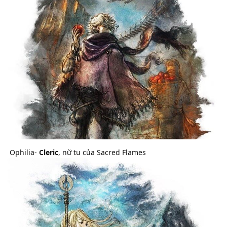
Ophilia-
Cleric
, nữ tu của Sacred Flames