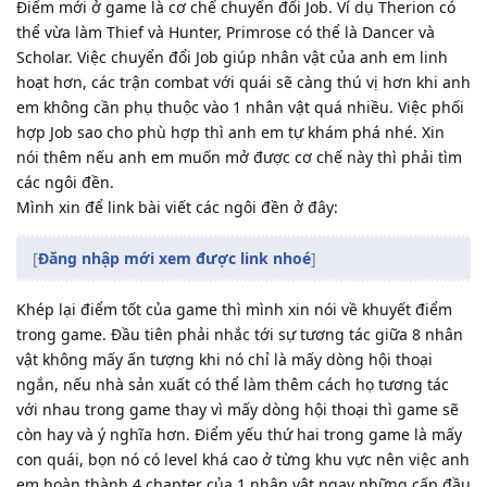
Điểm mới ở game là cơ chế chuyển đổi Job. Ví dụ Therion có
thể vừa làm Thief và Hunter, Primrose có thể là Dancer và
Scholar. Việc chuyển đổi Job giúp nhân vật của anh em linh
hoạt hơn, các trận combat với quái sẽ càng thú vị hơn khi anh
em không cần phụ thuộc vào 1 nhân vật quá nhiều. Việc phối
hợp Job sao cho phù hợp thì anh em tự khám phá nhé. Xin
nói thêm nếu anh em muốn mở được cơ chế này thì phải tìm
các ngôi đền.
Mình xin để link bài viết các ngôi đền ở đây:
[
Đăng nhập mới xem được link nhoé
]
Khép lại điểm tốt của game thì mình xin nói về khuyết điểm
trong game. Đầu tiên phải nhắc tới sự tương tác giữa 8 nhân
vật không mấy ấn tượng khi nó chỉ là mấy dòng hội thoại
ngắn, nếu nhà sản xuất có thể làm thêm cách họ tương tác
với nhau trong game thay vì mấy dòng hội thoại thì game sẽ
còn hay và ý nghĩa hơn. Điểm yếu thứ hai trong game là mấy
con quái, bọn nó có level khá cao ở từng khu vực nên việc anh
em hoàn thành 4 chapter của 1 nhân vật ngay những cấp đầu