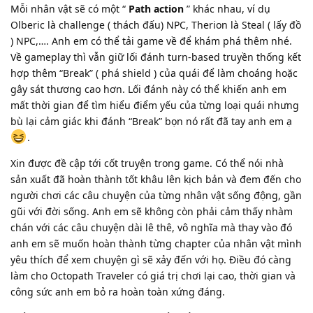
Mỗi nhân vật sẽ có một “
Path action
” khác nhau, ví dụ
Olberic là challenge ( thách đấu) NPC, Therion là Steal ( lấy đồ
) NPC,…. Anh em có thể tải game về để khám phá thêm nhé.
Về gameplay thì vẫn giữ lối đánh turn-based truyền thống kết
hợp thêm “Break” ( phá shield ) của quái để làm choáng hoặc
gây sát thương cao hơn. Lối đánh này có thể khiến anh em
mất thời gian để tìm hiểu điểm yếu của từng loại quái nhưng
bù lại cảm giác khi đánh “Break” bọn nó rất đã tay anh em ạ
.
Xin được đề cập tới cốt truyện trong game. Có thể nói nhà
sản xuất đã hoàn thành tốt khâu lên kịch bản và đem đến cho
người chơi các câu chuyện của từng nhân vật sống động, gần
gũi với đời sống. Anh em sẽ không còn phải cảm thấy nhàm
chán với các câu chuyện dài lê thê, vô nghĩa mà thay vào đó
anh em sẽ muốn hoàn thành từng chapter của nhân vật mình
yêu thích để xem chuyện gì sẽ xảy đến với họ. Điều đó càng
làm cho Octopath Traveler có giá trị chơi lại cao, thời gian và
công sức anh em bỏ ra hoàn toàn xứng đáng.