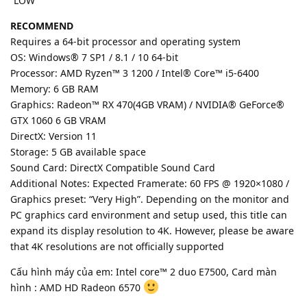
“LOW”
RECOMMEND
Requires a 64-bit processor and operating system
OS: Windows® 7 SP1 / 8.1 / 10 64-bit
Processor: AMD Ryzen™ 3 1200 / Intel® Core™ i5-6400
Memory: 6 GB RAM
Graphics: Radeon™ RX 470(4GB VRAM) / NVIDIA® GeForce®
GTX 1060 6 GB VRAM
DirectX: Version 11
Storage: 5 GB available space
Sound Card: DirectX Compatible Sound Card
Additional Notes: Expected Framerate: 60 FPS @ 1920×1080 /
Graphics preset: “Very High”. Depending on the monitor and
PC graphics card environment and setup used, this title can
expand its display resolution to 4K. However, please be aware
that 4K resolutions are not officially supported
Cấu hình máy của em: Intel core™ 2 duo E7500, Card màn
hình : AMD HD Radeon 6570