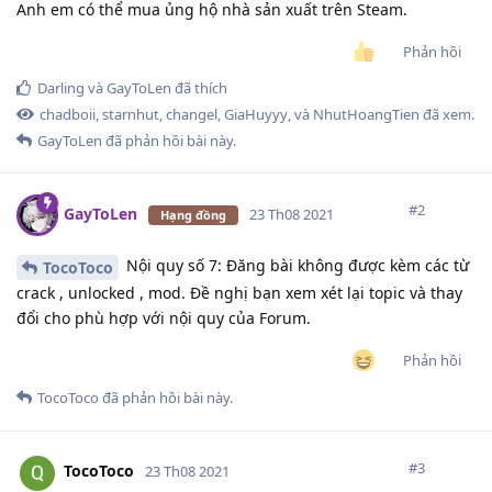
Anh em có thể mua ủng hộ nhà sản xuất trên Steam.
Phản hồi
Darling
và
GayToLen
đã thích
chadboii
,
starnhut
,
changel
,
GiaHuyyy
, và
NhutHoangTien
đã xem.
GayToLen
đã phản hồi bài này.
#
2
GayToLen
23 Th08 2021
Hạng đồng
Nội quy số 7: Đăng bài không được kèm các từ
TocoToco
crack , unlocked , mod. Đề nghị bạn xem xét lại topic và thay
đổi cho phù hợp với nội quy của Forum.
Phản hồi
TocoToco
đã phản hồi bài này.
#
3
TocoToco
23 Th08 2021