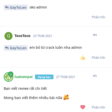
oko admin
GayToLen
Phản hồi
#
4
TocoToco
23 Th08 2021
em bỏ từ crack luôn nha admin
GayToLen
Phản hồi
#
5
luatsenpai
27 Th08 2021
Hạng bạc
Bạn viết reviee rất chi tiết
Mong bạn viết thêm nhiều bài nữa
Phản hồi