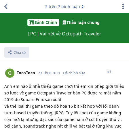
5
trên
7
bình luận
Sảnh Chính
Thảo luận chung
[ PC ] Vài nét về Octopath Traveler
Chia sẻ
#
1
TocoToco
23 Th08 2021
Đã chỉnh sửa
Anh em nào ở nhà thiếu game chơi thì em xin phép giới thiệu
sơ lược về game Octopath Traveler bản PC được ra mắt năm
2019 do Square Enix sản xuất
Về thể loại thì game theo đồ hoạ 16 bit kết hợp với lối đánh
turn-based truyền thống, JRPG. Tuy lối chơi của game không
còn mới lạ nhưng đặc sắc của game nằm ở cốt truyện thú vị,
bối cảnh, soundtrack nghe rất chill và bắt tai ở từng khu vực