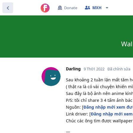
Donate
MXH
Wal
Darling
9 Th01 2022
Đã chỉnh sửa
Sau khoảng 2 tuần lặn mất tăm hơ
( thật ra là có vài chuyện khiến m
Sau đây là bộ ảnh nên anime kính
P/S: tôi chỉ share 3 4 tấm ảnh b
Nguồn: [
Đăng nhập mới xem đượ
Link driver: [
Đăng nhập mới xem 
Chúc các ông tìm được wallpaper
—