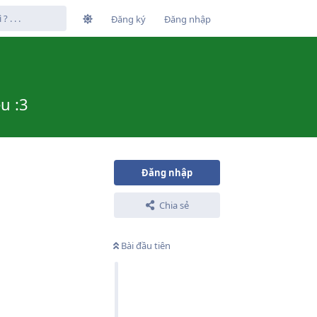
Đăng ký
Đăng nhập
u :3
Đăng nhập
Chia sẻ
Bài đầu tiên