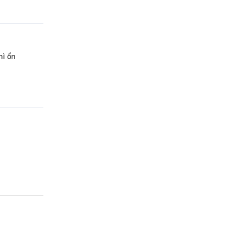
Phản hồi
hì ổn
Phản hồi