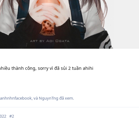
iều thành công, sorry vì đã sủi 2 tuần ahihi
anhnhnfacebook
, và
NguynTng
đã xem.
2022
#
2