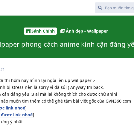
Sảnh Chính
Ảnh đẹp - Wallpaper
lpaper phong cách anime kính cận đáng yê
#
1
i thì hôm nay mình lại ngôi lên up wallpaper .-.
ình bị stress nên là sorry vì đã sủi ) Anyway Im back.
 cận đáng yêu :3 ai mà lại không thích cho được chứ ahihi
ác nào muốn tìm thêm có thể ghé tăm bài viết gốc của GVN360.com
c link nhoé
]
được link nhoé
]
 ưng ý nhất