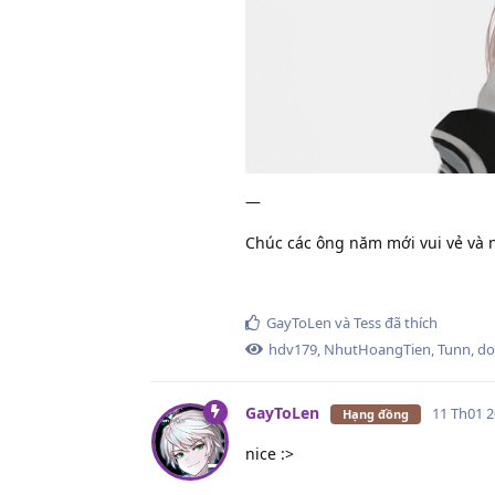
—
Chúc các ông năm mới vui vẻ và nh
GayToLen
và
Tess
đã thích
hdv179
,
NhutHoangTien
,
Tunn
,
do
GayToLen
11 Th01 
Hạng đồng
nice :>