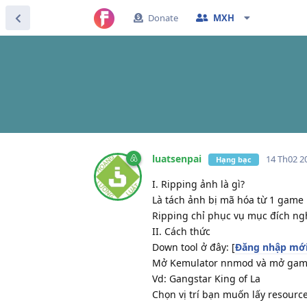
Donate
MXH
luatsenpai
14 Th02 2
Hạng bạc
I. Ripping ảnh là gì?
Là tách ảnh bị mã hóa từ 1 game
Ripping chỉ phục vụ mục đích ng
II. Cách thức
Down tool ở đây: [
Đăng nhập mới
Mở Kemulator nnmod và mở game
Vd: Gangstar King of La
Chọn vị trí bạn muốn lấy resourc