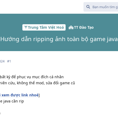
Trung Tâm Việt Hoá
TT Đào Tạo
Hướng dẫn ripping ảnh toàn bộ game java
024
#
1
 bất kỳ để phục vụ mục đích cá nhân
hiên cứu, không thể mod, sửa đổi game cũ
 xem được link nhoé
]
 java cần rip
e