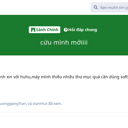
Sảnh Chính
Hỏi đáp chung
cứu mình mớiiii
mình xin với huhu,máy mình thiếu nhiều thư mục quá cần dùng sof
ruonggiangTran
, và
starnhut
đã xem.