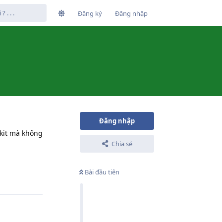
Đăng ký
Đăng nhập
Đăng nhập
tkit mà không
Chia sẻ
Phản hồi
Bài đầu tiên