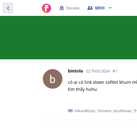
Donate
MXH
bintola
22 Th03 2024
#
1
có ai có link down softkit khum 
tìm thấy huhu
HikariMuzic
,
Horenn
,
bruhlmao
,
T