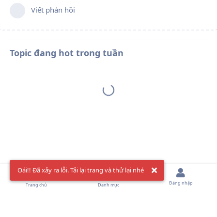
Viết phản hồi
Topic đang hot trong tuần
Oái!! Đã xảy ra lỗi. Tải lại trang và thử lại nhé
Đăng nhập
Trang chủ
Danh mục