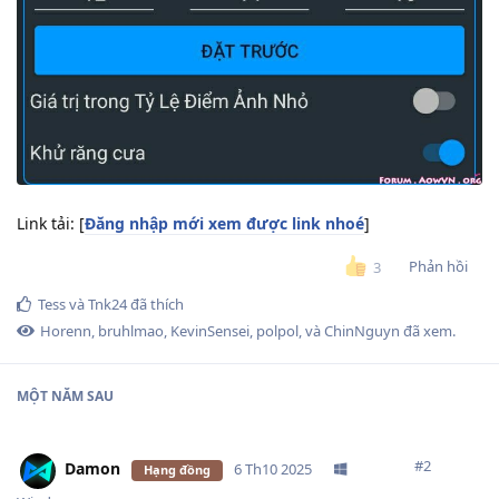
Link tải: [
Đăng nhập mới xem được link nhoé
]
Phản hồi
3
Tess
và
Tnk24
đã thích
Horenn
,
bruhlmao
,
KevinSensei
,
polpol
, và
ChinNguyn
đã xem.
MỘT NĂM
SAU
#
2
Damon
6 Th10 2025
Hạng đồng