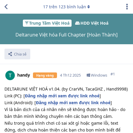
17
trên
123
bình luận
Trung Tâm Việt Hoá
HDD Việt Hoá
Deltarune Việt hóa Full Chapter [Hoàn Thành]
Chia sẻ
#
1
handy
4 Th12 2025
Windows
Hạng vàng
DELTARUNE VIỆT HOÁ v1.04. (by CrarVN, TacaGHZ , Hand9998)
Link (PC): [
Đăng nhập mới xem được link nhoé
]
Link (Android): [
Đăng nhập mới xem được link nhoé
]
Vì là bản dịch của cá nhân nên sẽ không được hoàn hảo - do
bản thân mình không chuyên nên các bạn thông cảm.
Nếu trong quá trình chơi có sai xót gì hoặc game lỗi, text
đứng, dịch chưa hoàn thiện các bạn cho bọn mình biết để