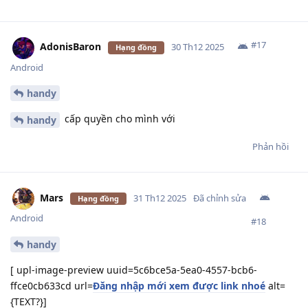
#
17
AdonisBaron
30 Th12 2025
Hạng đồng
Android
handy
cấp quyền cho mình với
handy
Phản hồi
Mars
31 Th12 2025
Đã chỉnh sửa
Hạng đồng
Android
#
18
handy
[ upl-image-preview uuid=5c6bce5a-5ea0-4557-bcb6-
ffce0cb633cd url=
Đăng nhập mới xem được link nhoé
alt=
{TEXT?}]