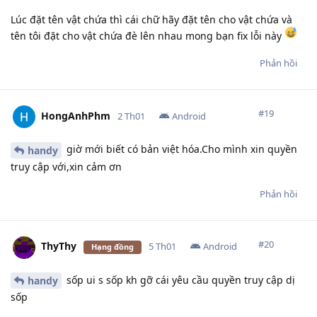
Lúc đặt tên vật chứa thì cái chữ hãy đặt tên cho vật chứa và
tên tôi đặt cho vật chứa đè lên nhau mong bạn fix lỗi này
Phản hồi
#
19
HongAnhPhm
2 Th01
Android
giờ mới biết có bản việt hóa.Cho mình xin quyền
handy
truy cập với,xin cảm ơn
Phản hồi
#
20
ThyThy
5 Th01
Android
Hạng đồng
sốp ui s sốp kh gỡ cái yêu cầu quyền truy cập dị
handy
sốp