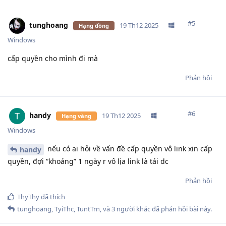
#
5
tunghoang
19 Th12 2025
Hạng đồng
Windows
cấp quyền cho mình đi mà
Phản hồi
#
6
handy
19 Th12 2025
Hạng vàng
Windows
nếu có ai hỏi về vấn đề cấp quyền vô link xin cấp
handy
quyền, đợi “khoảng” 1 ngày r vô lịa link là tải dc
Phản hồi
ThyThy
đã thích
tunghoang
,
TyiThc
,
TuntTrn
, và
3
người khác
đã phản hồi bài này.