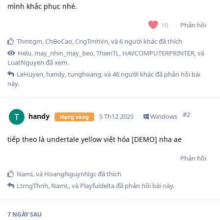
mình khắc phục nhé.
Phản hồi
10
Thmtgm
,
ChBoCao
,
CngTrnhVn
, và
6
người khác
đã thích
Helu
,
may_nhin_may_beo
,
ThienTL
,
HAVCOMPUTERPRINTER
, và
LuatNguyen
đã xem.
LeHuyen
,
handy
,
tunghoang
, và
46
người khác
đã phản hồi bài
này.
#
2
handy
5 Th12 2025
Windows
Hạng vàng
tiếp theo là undertale yellow việt hóa [DEMO] nha ae
Phản hồi
NamL
và
HoangNguynNgc
đã thích
LtrngThnh
,
NamL
, và
Playfuldelta
đã phản hồi bài này.
7 NGÀY
SAU