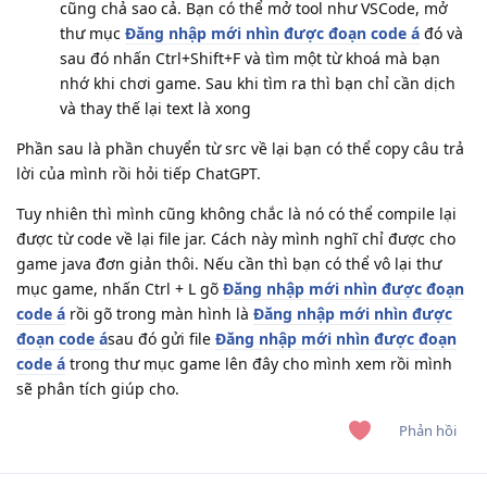
cũng chả sao cả. Bạn có thể mở tool như VSCode, mở
thư mục
Đăng nhập mới nhìn được đoạn code á
đó và
sau đó nhấn Ctrl+Shift+F và tìm một từ khoá mà bạn
nhớ khi chơi game. Sau khi tìm ra thì bạn chỉ cần dịch
và thay thế lại text là xong
Phần sau là phần chuyển từ src về lại bạn có thể copy câu trả
lời của mình rồi hỏi tiếp ChatGPT.
Tuy nhiên thì mình cũng không chắc là nó có thể compile lại
được từ code về lại file jar. Cách này mình nghĩ chỉ được cho
game java đơn giản thôi. Nếu cần thì bạn có thể vô lại thư
mục game, nhấn Ctrl + L gõ
Đăng nhập mới nhìn được đoạn
code á
rồi gõ trong màn hình là
Đăng nhập mới nhìn được
đoạn code á
sau đó gửi file
Đăng nhập mới nhìn được đoạn
code á
trong thư mục game lên đây cho mình xem rồi mình
sẽ phân tích giúp cho.
Phản hồi