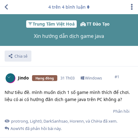
4
trên
4
bình luận
Trung Tâm Việt Hoá
TT Đào Tạo
Xin hướng dẫn dịch game java
Chia sẻ
#
1
Jindo
31 Th03
Windows
Hạng đồng
Như tiêu đề. mình muốn dịch 1 số game mình thích để chơi.
liệu có ai có hướng đãn dịch game java trên PC không ạ?
Phản hồi
protrong
,
Light0
,
DarkSanhsao
,
Horenn
, và
ChiHa
đã xem.
AowVN
đã phản hồi bài này.