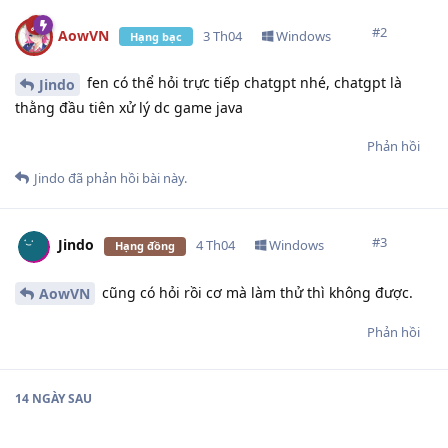
#
2
AowVN
3 Th04
Windows
Hạng bạc
fen có thể hỏi trực tiếp chatgpt nhé, chatgpt là
Jindo
thằng đầu tiên xử lý dc game java
Phản hồi
Jindo
đã phản hồi bài này.
#
3
Jindo
4 Th04
Windows
Hạng đồng
cũng có hỏi rồi cơ mà làm thử thì không được.
AowVN
Phản hồi
14 NGÀY
SAU