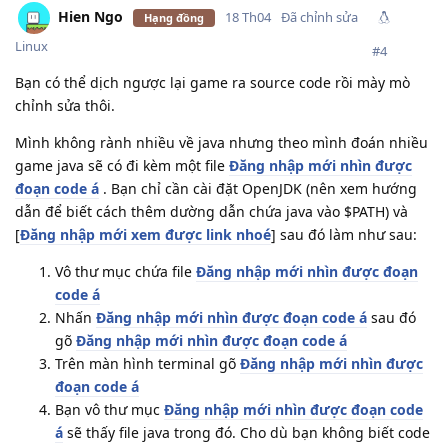
Hien Ngo
18 Th04
Đã chỉnh sửa
Hạng đồng
Linux
#
4
Bạn có thể dịch ngược lại game ra source code rồi mày mò
chỉnh sửa thôi.
Mình không rành nhiều về java nhưng theo mình đoán nhiều
game java sẽ có đi kèm một file
Đăng nhập mới nhìn được
đoạn code á
. Bạn chỉ cần cài đặt OpenJDK (nên xem hướng
dẫn để biết cách thêm dường dẫn chứa java vào $PATH) và
[
Đăng nhập mới xem được link nhoé
] sau đó làm như sau:
Vô thư mục chứa file
Đăng nhập mới nhìn được đoạn
code á
Nhấn
Đăng nhập mới nhìn được đoạn code á
sau đó
gõ
Đăng nhập mới nhìn được đoạn code á
Trên màn hình terminal gõ
Đăng nhập mới nhìn được
đoạn code á
Bạn vô thư mục
Đăng nhập mới nhìn được đoạn code
á
sẽ thấy file java trong đó. Cho dù bạn không biết code