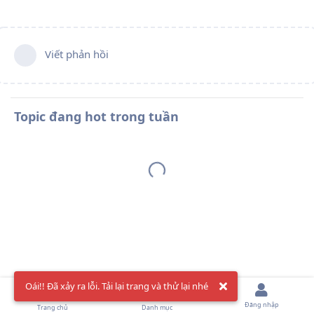
Viết phản hồi
Topic đang hot trong tuần
Oái!! Đã xảy ra lỗi. Tải lại trang và thử lại nhé
Đăng nhập
Trang chủ
Danh mục