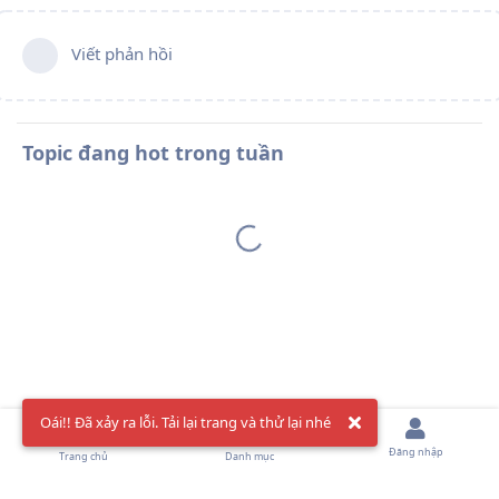
Viết phản hồi
Topic đang hot trong tuần
Oái!! Đã xảy ra lỗi. Tải lại trang và thử lại nhé
Đăng nhập
Trang chủ
Danh mục