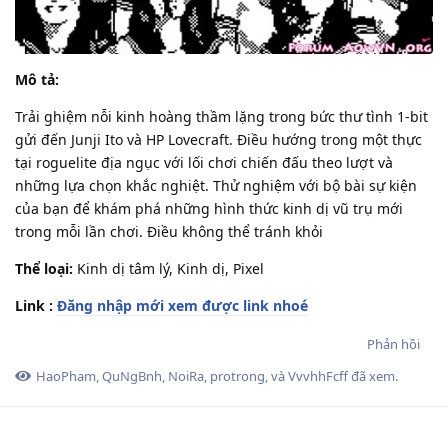
Mô tả:
Trải ghiệm nỗi kinh hoàng thầm lặng trong bức thư tình 1-bit
gửi đến Junji Ito và HP Lovecraft. Điều hướng trong một thực
tại roguelite địa ngục với lối chơi chiến đấu theo lượt và
những lựa chọn khắc nghiệt. Thử nghiệm với bộ bài sự kiện
của bạn để khám phá những hình thức kinh dị vũ trụ mới
trong mỗi lần chơi. Điều không thể tránh khỏi
Thể loại:
Kinh dị tâm lý, Kinh dị, Pixel
Link :
Đăng nhập mới xem được link nhoé
Phản hồi
HaoPham
,
QuNgBnh
,
NoiRa
,
protrong
, và
VvvhhFcff
đã xem.