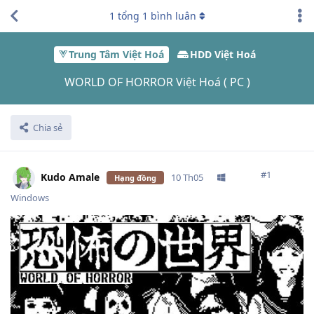
1
tổng
1
bình luân
Trung Tâm Việt Hoá
HDD Việt Hoá
WORLD OF HORROR Việt Hoá ( PC )
Chia sẻ
#
1
Kudo Amale
10 Th05
Hạng đồng
Windows