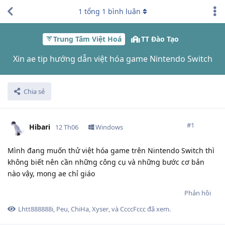
1
tổng
1
bình luân
Trung Tâm Việt Hoá
TT Đào Tạo
Xin ae tip hướng dẫn việt hóa game Nintendo Switch
Chia sẻ
#
1
Hibari
12 Th06
Windows
Mình đang muốn thử việt hóa game trên Nintendo Switch thì
không biết nên cần những công cụ và những bước cơ bản
nào vậy, mong ae chỉ giáo
Phản hồi
Lhtt888888i
,
Peu
,
ChiHa
,
Xyser
, và
CcccFccc
đã xem.