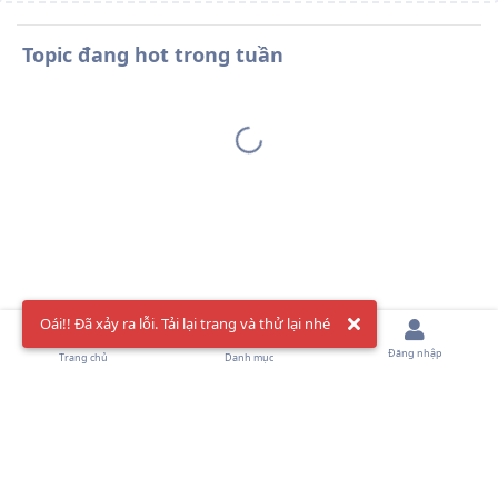
Topic đang hot trong tuần
Oái!! Đã xảy ra lỗi. Tải lại trang và thử lại nhé
Đăng nhập
Trang chủ
Danh mục
AowVN Forum 2024