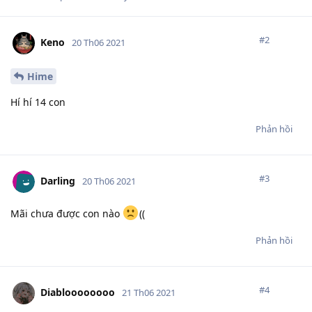
#
2
Keno
20 Th06 2021
Hime
Hí hí 14 con
Phản hồi
#
3
Darling
20 Th06 2021
Mãi chưa được con nào
((
Phản hồi
#
4
Diabloooooooo
21 Th06 2021