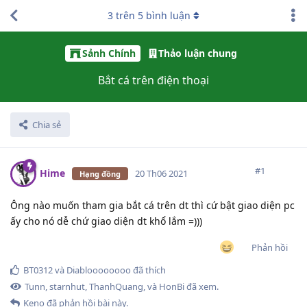
3
trên
5
bình luận
Sảnh Chính
Thảo luận chung
Bắt cá trên điện thoại
Chia sẻ
#
1
Hime
20 Th06 2021
Hạng đồng
Ông nào muốn tham gia bắt cá trên dt thì cứ bật giao diện pc
ấy cho nó dễ chứ giao diện dt khổ lắm =)))
Phản hồi
BT0312
và
Diabloooooooo
đã thích
Tunn
,
starnhut
,
ThanhQuang
, và
HonBi
đã xem.
Keno
đã phản hồi bài này.