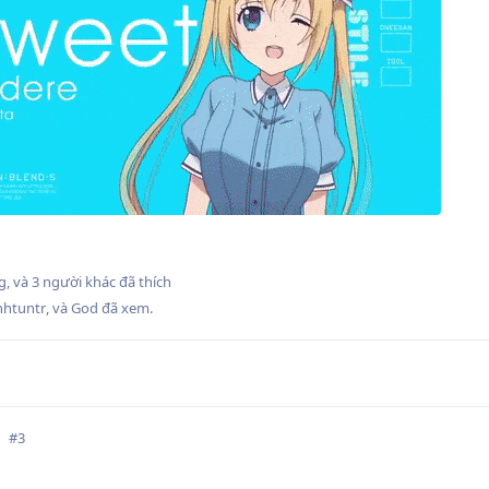
g
, và
3
người khác
đã thích
nhtuntr
, và
God
đã xem.
#
3