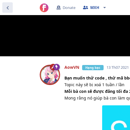
Donate
MXH
AowVN
13 Th07 2021
Hạng bạc
Bạn muốn thử code , thử mã bbcode
Topic này sẽ bị xoá 1 tuần / lần
Mỗi bà con sẽ được đăng tối đa 2
Mong rằng nó giúp bà con làm q