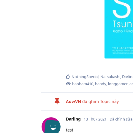
NothingSpecial
,
Natsukashi
,
Darlin
baobam410
,
handy
,
longgamer
,
a
AowVN
đã ghim Topic này
Darling
13 Th07 2021
Đã chỉnh sửa
test