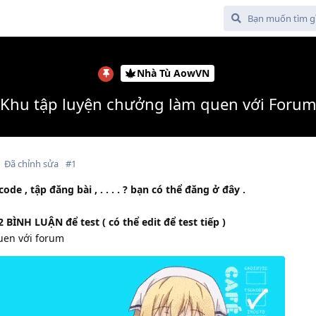
Nhà Tù AowVN
Khu tập luyện chưởng làm quen với Foru
Đã chỉnh sửa
#
1
 , tập đăng bài , . . . . ? bạn có thể đăng ở đây .
 BÌNH LUẬN để test ( có thể edit để test tiếp )
uen với forum