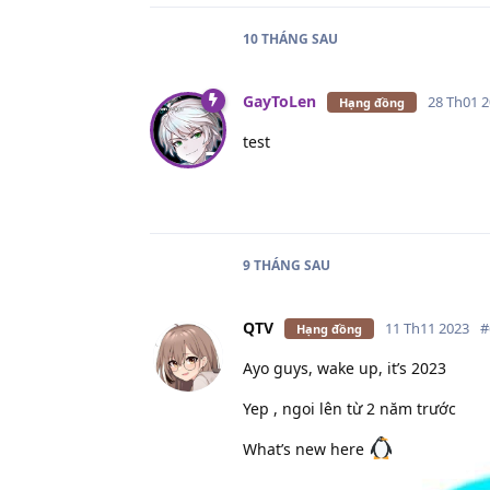
10 THÁNG
SAU
GayToLen
28 Th01 
Hạng đồng
test
9 THÁNG
SAU
QTV
11 Th11 2023
#
Hạng đồng
Ayo guys, wake up, it’s 2023
Yep , ngoi lên từ 2 năm trước
What’s new here