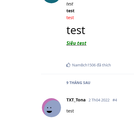
test
test
test
test
Siêu test
NamBch1506
đã thích
9 THÁNG
SAU
TXT_Tona
2 Th04 2022
#
4
test