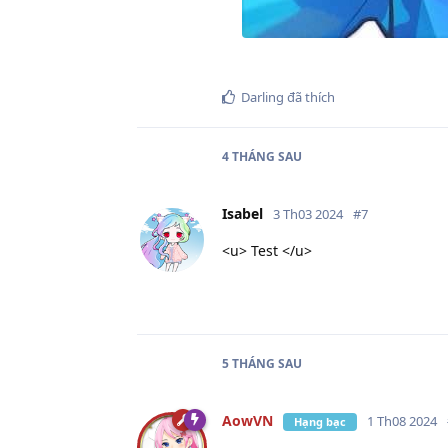
Darling
đã thích
4 THÁNG
SAU
Isabel
3 Th03 2024
#
7
<u> Test </u>
5 THÁNG
SAU
AowVN
1 Th08 2024
Hạng bạc