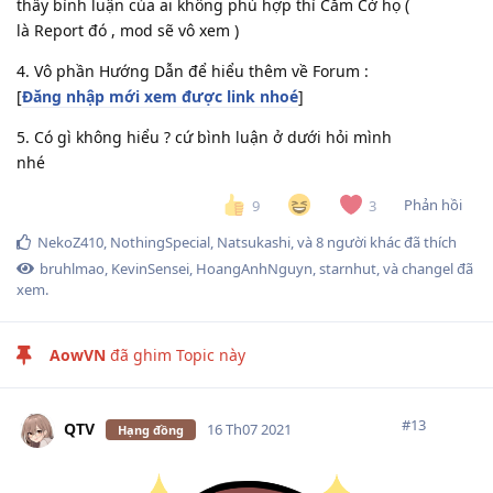
thấy bình luận của ai không phù hợp thì Cắm Cờ họ (
là Report đó , mod sẽ vô xem )
4. Vô phần Hướng Dẫn để hiểu thêm về Forum :
[
Đăng nhập mới xem được link nhoé
]
5. Có gì không hiểu ? cứ bình luận ở dưới hỏi mình
nhé
Phản hồi
9
3
NekoZ410
,
NothingSpecial
,
Natsukashi
, và
8
người khác
đã thích
bruhlmao
,
KevinSensei
,
HoangAnhNguyn
,
starnhut
, và
changel
đã
xem.
AowVN
đã ghim Topic này
#
13
QTV
16 Th07 2021
Hạng đồng