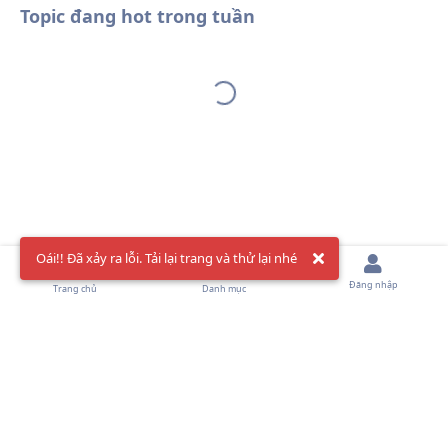
Topic đang hot trong tuần
Oái!! Đã xảy ra lỗi. Tải lại trang và thử lại nhé
Đăng nhập
Trang chủ
Danh mục
AowVN Forum 2024