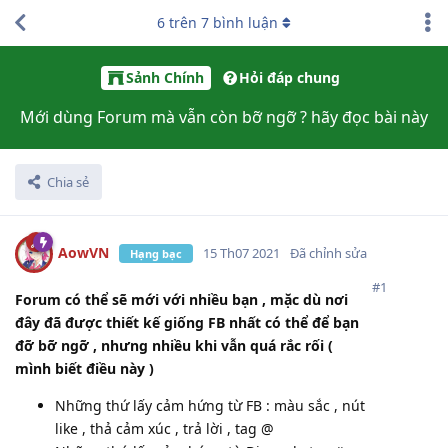
6
trên
7
bình luận
Sảnh Chính
Hỏi đáp chung
Mới dùng Forum mà vẫn còn bỡ ngỡ ? hãy đọc bài này
Chia sẻ
AowVN
15 Th07 2021
Đã chỉnh sửa
Hạng bạc
#
1
Forum có thể sẽ mới với nhiều bạn , mặc dù nơi
đây đã được thiết kế giống FB nhất có thể để bạn
đỡ bỡ ngỡ , nhưng nhiều khi vẫn quá rắc rối (
mình biết điều này )
Những thứ lấy cảm hứng từ FB : màu sắc , nút
like , thả cảm xúc , trả lời , tag @