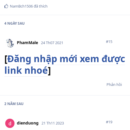
NamBch1506
đã thích
4 NGÀY
SAU
#
15
PhamMale
24 Th07 2021
[
Đăng nhập mới xem được
link nhoé
]
Phản hồi
2 NĂM
SAU
#
19
dienduong
21 Th11 2023