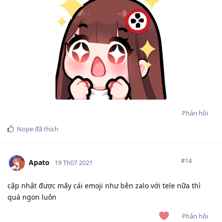
Phản hồi
Nope
đã thích
#
14
Apato
19 Th07 2021
cập nhật được mấy cái emoji như bên zalo với tele nữa thì
quá ngon luôn
Phản hồi