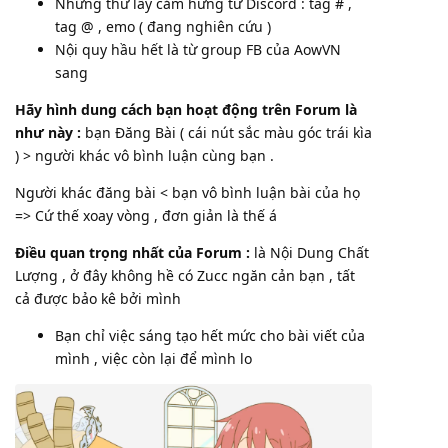
Những thứ lấy cảm hứng từ Discord : tag # ,
tag @ , emo ( đang nghiên cứu )
Nội quy hầu hết là từ group FB của AowVN
sang
Hãy hình dung cách bạn hoạt động trên Forum là
như này :
bạn Đăng Bài ( cái nút sắc màu góc trái kìa
) > người khác vô bình luận cùng bạn .
Người khác đăng bài < bạn vô bình luận bài của họ
=> Cứ thế xoay vòng , đơn giản là thế á
Điều quan trọng nhất của Forum :
là Nội Dung Chất
Lượng , ở đây không hề có Zucc ngăn cản bạn , tất
cả được bảo kê bởi mình
Bạn chỉ việc sáng tạo hết mức cho bài viết của
mình , việc còn lại để mình lo