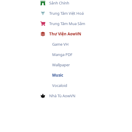
Sảnh Chính
Trung Tâm Việt Hoá
Trung Tâm Mua Sắm
Thư Viện AowVN
Game VH
Manga PDF
Wallpaper
Music
Vocaloid
Nhà Tù AowVN