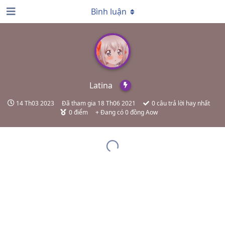
Bình luận
Latina
14 Th03 2023
Đã tham gia
18 Th06 2021
0
câu trả lời hay nhất
0
điểm
+ Đang có 0 đồng Aow