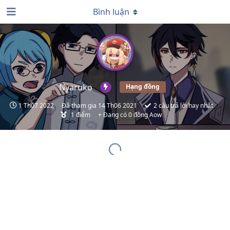
Bình luận
Nyaruko
Hạng đồng
1 Th07 2022
Đã tham gia
14 Th06 2021
2
câu trả lời hay nhất
1
điểm
+ Đang có 0 đồng Aow