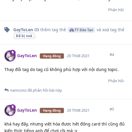
Phản hồi
GayToLen
đã thêm tag
thẻ
và xoá tag
thẻ
TT Đào Tạo
.
Đã bị xoá
#
4
GayToLen
20 Th08 2021
Hạng đồng
Thay đổi tag do tag cũ không phù hợp với nội dung topic.
Phản hồi
namcoiss
đã phản hồi bài này.
#
5
GayToLen
20 Th08 2021
Hạng đồng
khá hay đấy, nhưng việt hóa được hết đống card thì cũng đủ
kiến thức tiếng anh để chơi rồi mà :v