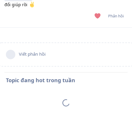
đổi giúp rồi
Phản hồi
Viết phản hồi
Topic đang hot trong tuần