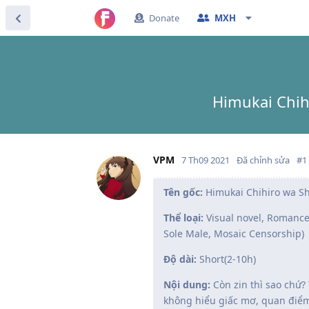
Donate
MXH
Himukai Chih
VPM
7 Th09 2021
Đã chỉnh sửa
#
1
Tên gốc:
Himukai Chihiro wa Sh
Thể loại:
Visual novel, Romance,
Sole Male, Mosaic Censorship)
Độ dài:
Short(2-10h)
Nội dung:
Còn zin thì sao chứ?
không hiểu giấc mơ, quan điểm