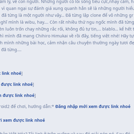
 lý, về con người. Những người có lối sống tiêu cực,nhạy cảm, ha
 vì quan ngại sự đánh giá xung quanh hẳn sẽ là những người hiểu
đã từng là một người như vậy… Đã từng lập clone để vô những gr
ghĩ mình là wibu, hay…. Còn rất nhiều thứ ngu ngốc mình đã từng
n luôn trốn chạy những rắc rối, không đủ tự tin,… blablo… kể hết 
hì mình đã mang Chihiro Himukai về rồi đây, tiếng việt nhé! Hãy t
ính mình những bài học, cảm nhận câu chuyện thường ngày tươi đ
 đã từng….
 link nhoé
]
được link nhoé
]
 được link nhoé
]
iroid2 để chơi, hướng dẫn:*
Đăng nhập mới xem được link nhoé
i xem được link nhoé
bản Việt Hóa? Tải link ở trên xuống và sau đó giải nén nó. Sau đó…