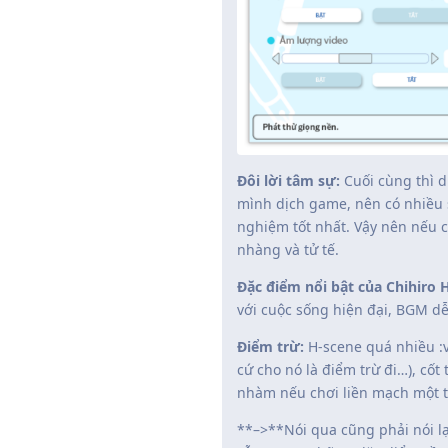
Đôi lời tâm sự:
Cuối cùng thì d
mình dịch game, nên có nhiều s
nghiệm tốt nhất. Vậy nên nếu c
nhàng và tử tế.
Đặc điểm nổi bật của Chihiro
với cuộc sống hiện đại, BGM dễ
Điểm trừ:
H-scene quá nhiều :v
cứ cho nó là điểm trừ đi…), cốt
nhàm nếu chơi liền mạch một t
**–>**Nói qua cũng phải nói l