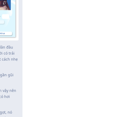
 lần đầu
i có trải
t cách nhẹ
 gần gũi
.
h vậy nên
có hơi
gọt, nó