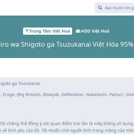
Trung Tâm Việt Hoá
HDD Việt Hoá
iro wa Shigoto ga Tsuzukanai Việt Hóa 95% 
igoto ga Tsuzskanai
 Eroge, (Big Breasts, Blowjob, Defloration, Nakadashi, Paizuri, Sol
 Tôi chẳng thể đồng ý với quan điểm trai tân là mấy thằng vô dụng.
 về tình yêu của tôi. Tôi muốn chờ người tình trong mộng của mì