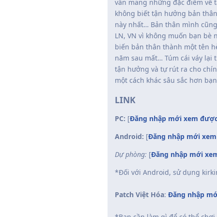
vẫn mang những đặc điểm về tâm
không biết tận hưởng bản thân
này nhất… Bản thân mình cũng 
LN, VN vì không muốn bạn bè n
biến bản thân thành một tên hè
năm sau mất… Túm cái váy lại t
tận hưởng và tự rút ra cho ch
một cách khác sâu sắc hơn bạn
LINK
PC:
[
Đăng nhập mới xem được
Android:
[
Đăng nhập mới xem 
Dự phòng:
[
Đăng nhập mới xem
*Đối với Android, sử dụng kirk
Patch Việt Hóa
:
Đăng nhập mớ
*Bạn cần làm gì để có thể chơi 