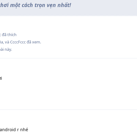
hơi một cách trọn vẹn nhất!
8
c
đã thích
Ha
, và
CcccFccc
đã xem.
ài này.
i
 android r nhé