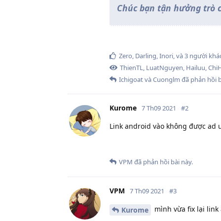
Chúc bạn tận hưởng trò c
Zero
,
Darling
,
Inori
, và
3
người khá
ThienTL
,
LuatNguyen
,
Hailuu
,
Chi
Ichigoat
và
Cuonglm
đã phản hồi b
Kurome
7 Th09 2021
#
2
Link android vào không được ad ư
VPM
đã phản hồi bài này.
VPM
7 Th09 2021
#
3
mình vừa fix lại link
Kurome