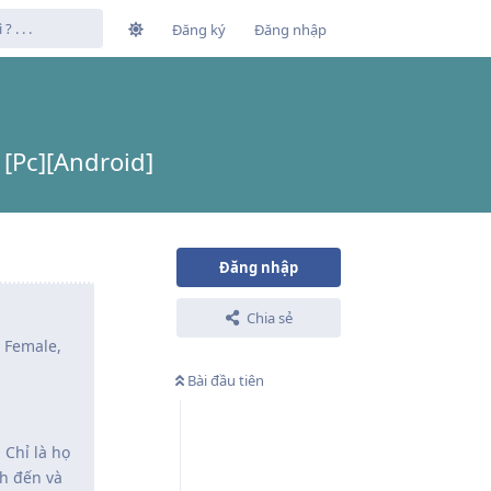
Đăng ký
Đăng nhập
[Pc][Android]
Đăng nhập
Chia sẻ
e Female,
Bài đầu tiên
 Chỉ là họ
nh đến và