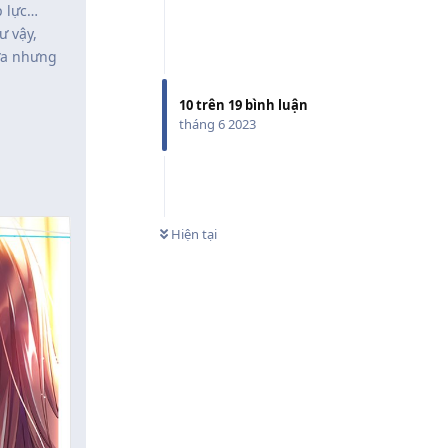
p lực…
ư vậy,
xưa nhưng
10
trên
19
bình luận
tháng 6 2023
Hiện tại