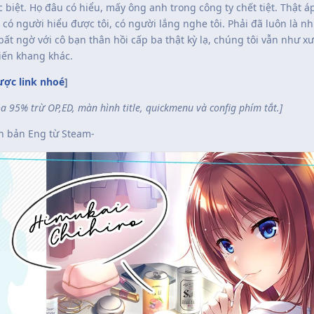
c biệt. Họ đâu có hiểu, mấy ông anh trong công ty chết tiệt. Thật á
có người hiểu được tôi, có người lắng nghe tôi. Phải đã luôn là nh
bất ngờ với cô bạn thân hồi cấp ba thật kỳ lạ, chúng tôi vẫn như 
iến khang khác.
ợc link nhoé
]
óa 95% trừ OP,ED, màn hình title, quickmenu và config phím tắt.]
ên bản Eng từ Steam-