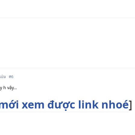
sửa
#
6
y h vậy…
mới xem được link nhoé
]