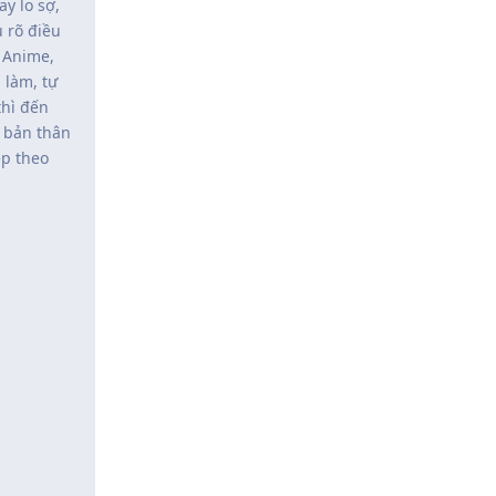
y lo sợ,
 rõ điều
 Anime,
 làm, tự
thì đến
ự bản thân
ẹp theo