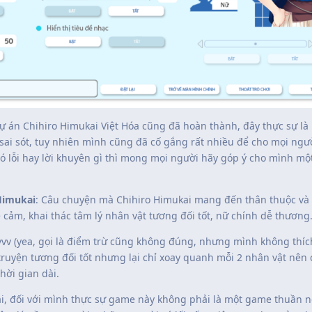
ự án Chihiro Himukai Việt Hóa cũng đã hoàn thành, đây thực sự là
ai sót, tuy nhiên mình cũng đã cố gắng rất nhiều để cho mọi ngườ
ó lỗi hay lời khuyên gì thì mong mọi người hãy góp ý cho mình mộ
 Himukai
: Câu chuyện mà Chihiro Himukai mang đến thân thuộc và
 cảm, khai thác tâm lý nhân vật tương đối tốt, nữ chính dễ thương
vv (yea, gọi là điểm trừ cũng không đúng, nhưng mình không thíc
 truyện tương đối tốt nhưng lại chỉ xoay quanh mỗi 2 nhân vật nên 
hời gian dài.
ại, đối với mình thực sự game này không phải là một game thuần n