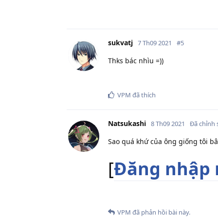
sukvatj
7 Th09 2021
#
5
Thks bác nhìu =))
VPM
đã thích
Natsukashi
8 Th09 2021
Đã chỉnh 
Sao quá khứ của ông giống tôi bâ
[
Đăng nhập 
VPM
đã phản hồi bài này.