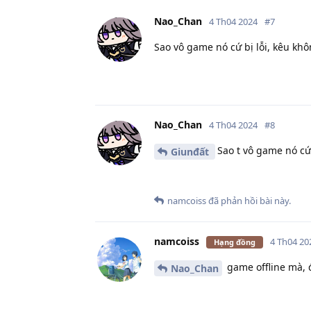
Nao_Chan
4 Th04 2024
#
7
Sao vô game nó cứ bị lỗi, kêu kh
Nao_Chan
4 Th04 2024
#
8
Sao t vô game nó cứ
Giunđất
namcoiss
đã phản hồi bài này.
namcoiss
4 Th04 20
Hạng đồng
game offline mà, 
Nao_Chan