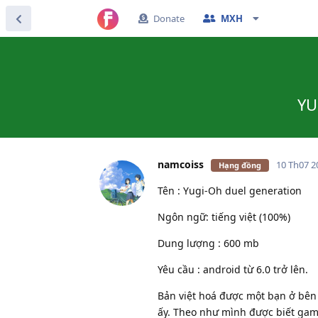
Donate
MXH
YU
namcoiss
10 Th07 2
Hạng đồng
Tên : Yugi-Oh duel generation
Ngôn ngữ: tiếng việt (100%)
Dung lượng : 600 mb
Yêu cầu : android từ 6.0 trở lên.
Bản việt hoá được một bạn ở bên f
ấy. Theo như mình được biết game 