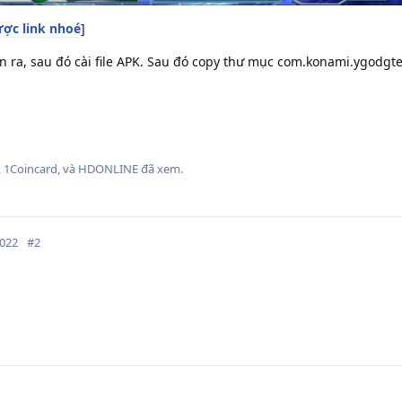
ợc link nhoé
]
én ra, sau đó cài file APK. Sau đó copy thư mục com.konami.ygodgtes
9
,
1Coincard
, và
HDONLINE
đã xem.
2022
#
2