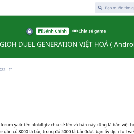
Sảnh Chính
Chia sẻ game
GIOH DUEL GENERATION VIỆT HOÁ ( Androi
022
#
1
orum ya4r tên alokillgtv chia sẻ lên và bản này cũng là bản việt 
gần có 8000 lá bài, trong đó 5000 lá bài được bạn ấy dịch full wik