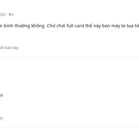
022
#
3
n bình thường không. Chứ chơi full card thế này bọn máy te tua h
i bài này.
ạn
y.