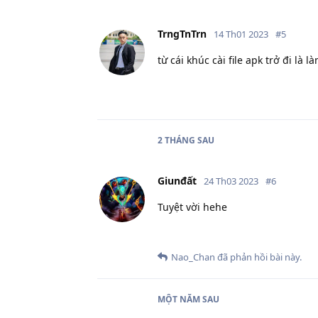
TrngTnTrn
14 Th01 2023
#
5
từ cái khúc cài file apk trở đi là 
2 THÁNG
SAU
Giunđất
24 Th03 2023
#
6
Tuyệt vời hehe
Nao_Chan
đã phản hồi bài này.
MỘT NĂM
SAU