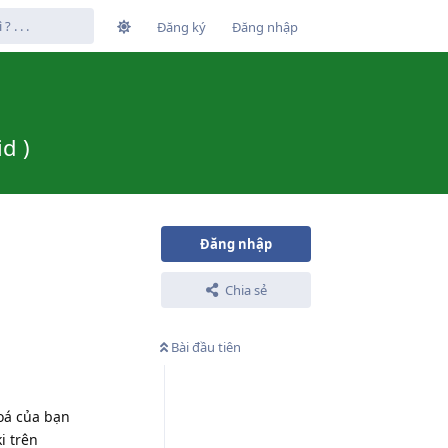
Đăng ký
Đăng nhập
d )
Đăng nhập
Chia sẻ
Bài đầu tiên
hoá của bạn
i trên