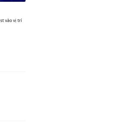
t vào vị trí
Phản hồi
Phản hồi