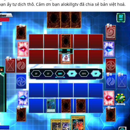
bạn ấy tự dịch thô. Cảm ơn bạn alokillgtv đã chia sẻ bản việt hoá.