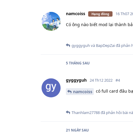
namcoiss
16 Th07 2
Hạng đồng
Có ông nào biết mod lại thành bả
gyggyguh
và
BapDepZai
đã phản hồ
5 THÁNG
SAU
gyggyguh
24 Th12 2022
#
4
có full card đâu b
namcoiss
Thanhlam27788
đã phản hồi bài nà
21 NGÀY
SAU