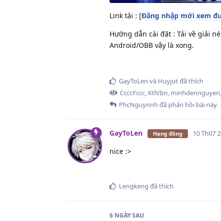
Link tải : [
Đăng nhập mới xem đư
Hướng dẫn cài đặt : Tải về giải n
Android/OBB vậy là xong.
GayToLen
và
Huyjut
đã thích
CcccFccc
,
KtlVbn
,
minhdennguyen
PhcNguynnh
đã phản hồi bài này.
GayToLen
10 Th07 
Hạng đồng
nice :>
Lengkeng
đã thích
6 NGÀY
SAU