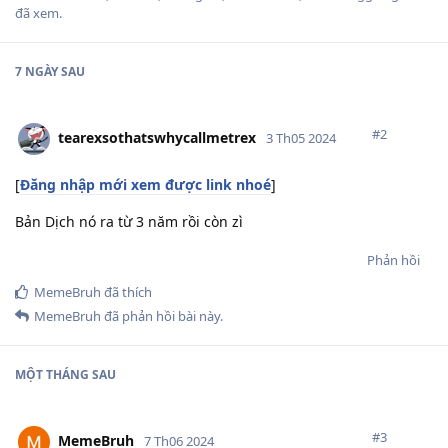
đã xem.
7 NGÀY
SAU
#
2
tearexsothatswhycallmetrex
3 Th05 2024
[
Đăng nhập mới xem được link nhoé
]
Bản Dịch nó ra từ 3 năm rồi còn zì
Phản hồi
MemeBruh
đã thích
MemeBruh
đã phản hồi bài này.
MỘT THÁNG
SAU
#
3
MemeBruh
7 Th06 2024