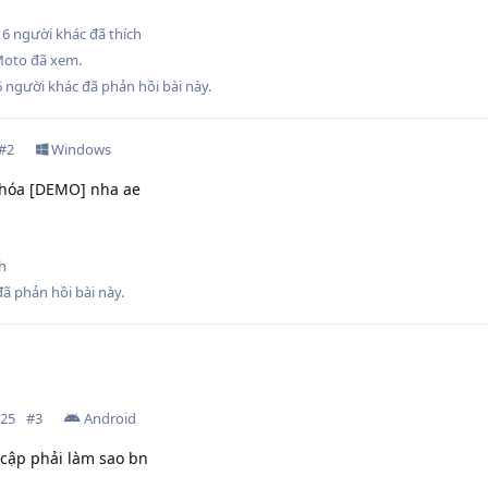
à
6
người khác
đã thích
Moto
đã xem.
6
người khác
đã phản hồi bài này.
#
2
Windows
t hóa [DEMO] nha ae
h
ã phản hồi bài này.
025
#
3
Android
 cập phải làm sao bn