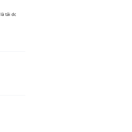
là tải dc
Phản hồi
Phản hồi
Phản hồi