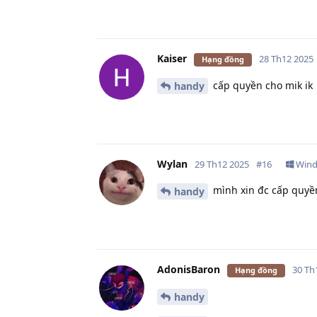
Kaiser
28 Th12 2025
Hạng đồng
cấp quyền cho mik ik
handy
Wylan
29 Th12 2025
#
16
Win
mình xin đc cấp quyề
handy
AdonisBaron
30 Th
Hạng đồng
handy