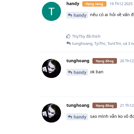
handy
19 Th12 2025
Hạng vàng
nếu có ai hỏi về vấn đề
handy
ThyThy
đã thích
tunghoang
,
TyiThc
,
TuntTrn
, và
3
n
tunghoang
20 Th12
Hạng đồng
ok bạn
handy
tunghoang
21 Th12
Hạng đồng
sao mình vẫn ko vô đc 
handy