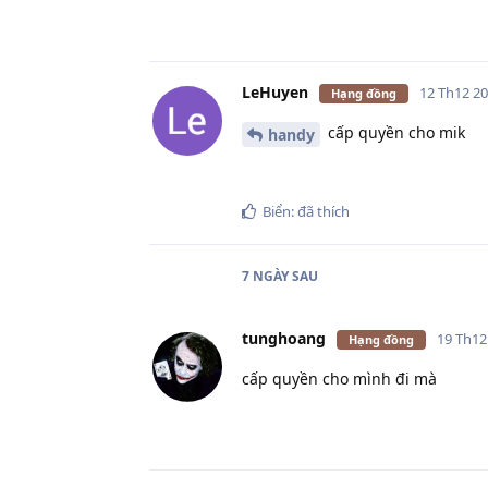
LeHuyen
12 Th12 2
Hạng đồng
cấp quyền cho mik
handy
Biển:
đã thích
7 NGÀY
SAU
tunghoang
19 Th12
Hạng đồng
cấp quyền cho mình đi mà