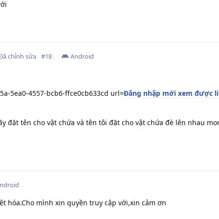
ới
Đã chỉnh sửa
#
18
Android
5a-5ea0-4557-bcb6-ffce0cb633cd url=
Đăng nhập mới xem được l
ãy đặt tên cho vật chứa và tên tôi đặt cho vật chứa đè lên nhau mon
ndroid
iệt hóa.Cho mình xin quyền truy cập với,xin cảm ơn