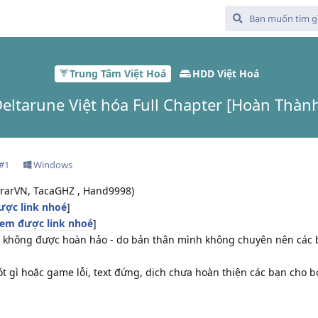
Trung Tâm Việt Hoá
HDD Việt Hoá
eltarune Việt hóa Full Chapter [Hoàn Thàn
#
1
Windows
rarVN, TacaGHZ , Hand9998)
ợc link nhoé
]
em được link nhoé
]
sẽ không được hoàn hảo - do bản thân mình không chuyên nên các
ót gì hoặc game lỗi, text đứng, dịch chưa hoàn thiện các bạn cho 
10