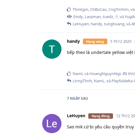
Thmtgm
,
ChBoCao
,
CngTrnhVn
, v
Emily
,
Larpman
,
tuedz
,
:1
, và
Yugi
LeHuyen
,
handy
,
tunghoang
, và
4
handy
5 Th12 2025
Hạng vàng
tiếp theo là undertale yellow việ
NamL
và
HoangNguynNgc
đã thíc
LtrngThnh
,
NamL
, và
Playfuldelta
đ
7 NGÀY
SAU
LeHuyen
12 Th12 2
Hạng đồng
Sao mik cứ bị yêu cầu quyền truy