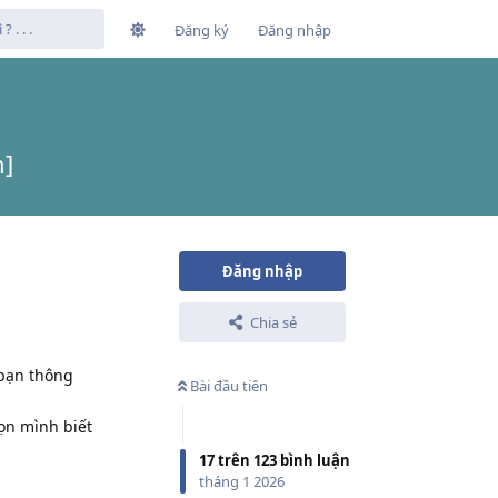
Đăng ký
Đăng nhập
h]
Đăng nhập
Chia sẻ
 bạn thông
Bài đầu tiên
bọn mình biết
17
trên
123
bình luận
tháng 1 2026
Phản hồi