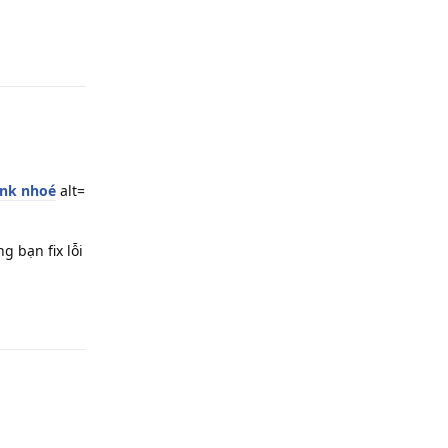
Phản hồi
ink nhoé
alt=
g bạn fix lỗi
Phản hồi