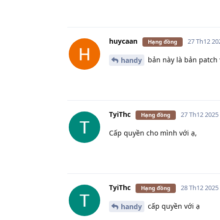
huycaan
27 Th12 20
Hạng đồng
bản này là bản patch 
handy
TyiThc
27 Th12 2025
Hạng đồng
Cấp quyền cho mình với ạ,
TyiThc
28 Th12 2025
Hạng đồng
cấp quyền với ạ
handy