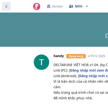
Donate
MXH
D
handy
4 Th12 2025
Hạng vàng
DELTARUNE VIỆT HOÁ v1.04. (by C
Link (PC): [
Đăng nhập mới xem đư
Link (Android): [
Đăng nhập mới x
Vì là bản dịch của cá nhân nên 
cảm.
Nếu trong quá trình chơi có sai x
để mình khắc phục nhé.