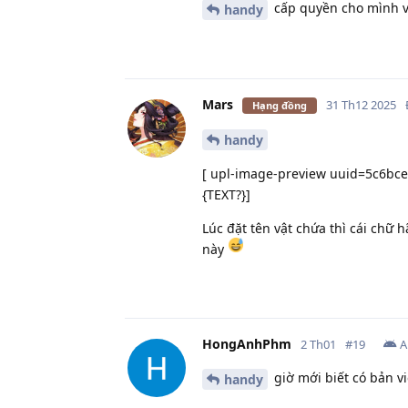
cấp quyền cho mình v
handy
Mars
31 Th12 2025
Hạng đồng
handy
[ upl-image-preview uuid=5c6bce
{TEXT?}]
Lúc đặt tên vật chứa thì cái chữ h
này
HongAnhPhm
2 Th01
#
19
A
giờ mới biết có bản v
handy