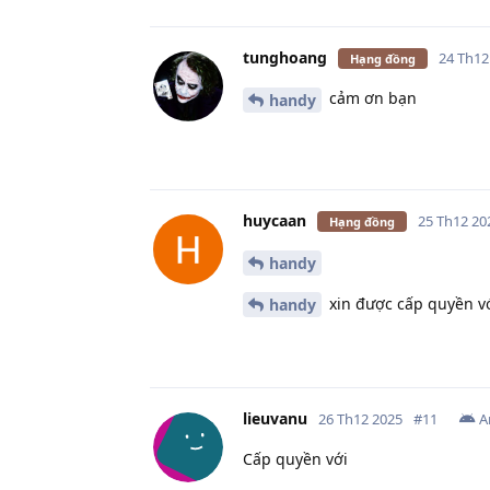
tunghoang
24 Th12
Hạng đồng
cảm ơn bạn
handy
huycaan
25 Th12 20
Hạng đồng
handy
xin được cấp quyền vớ
handy
lieuvanu
26 Th12 2025
#
11
A
Cấp quyền với