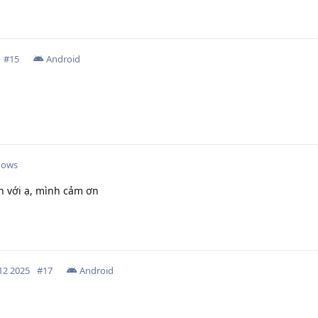
#
15
Android
dows
n với ạ, mình cảm ơn
12 2025
#
17
Android