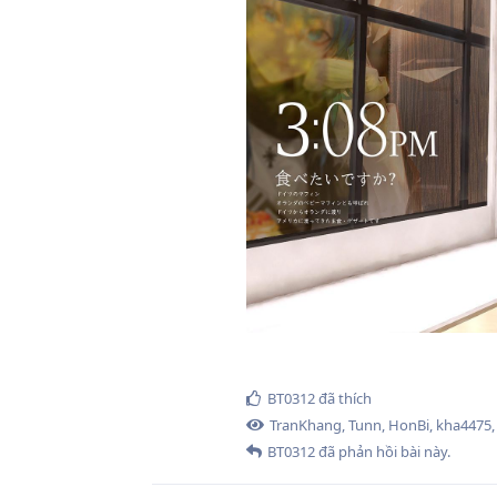
BT0312
đã thích
TranKhang
,
Tunn
,
HonBi
,
kha4475
BT0312
đã phản hồi bài này.