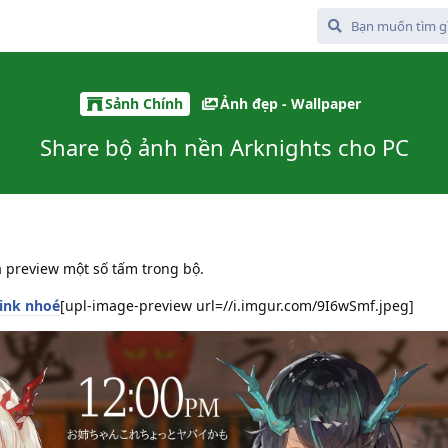
Sảnh Chính
Ảnh đẹp - Wallpaper
Share bộ ảnh nền Arknights cho PC
à preview một số tấm trong bộ.
ink nhoé
[upl-image-preview url=//i.imgur.com/9I6wSmf.jpeg]