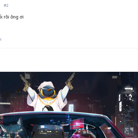
1
#
2
i rồi ông ơi
.