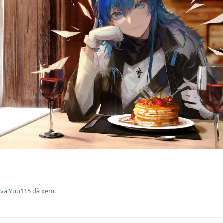
, và
Yuu115
đã xem.