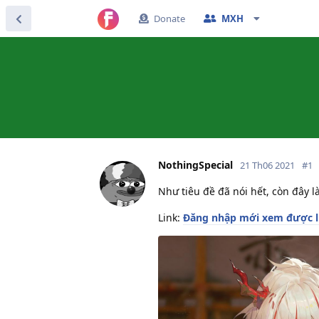
Donate
MXH
NothingSpecial
21 Th06 2021
#
1
Như tiêu đề đã nói hết, còn đây l
Link:
Đăng nhập mới xem được l