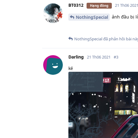
BT0312
21 Th06 202
Hạng đồng
ảnh đầu bị lỗ
NothingSpecial
NothingSpecial
đã phản hồi bài này
Darling
21 Th06 2021
#
3
ké