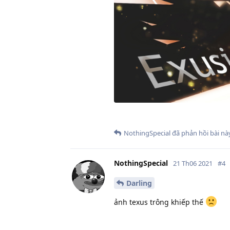
NothingSpecial
đã phản hồi bài này
NothingSpecial
21 Th06 2021
#
4
Darling
ảnh texus trông khiếp thế