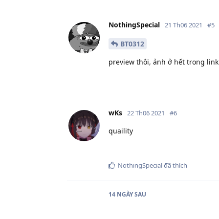
NothingSpecial
21 Th06 2021
#
5
BT0312
preview thôi, ảnh ở hết trong lin
wKs
22 Th06 2021
#
6
quaility
NothingSpecial
đã thích
14 NGÀY
SAU