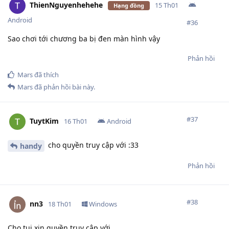
ThienNguyenhehehe
15 Th01
Hạng đồng
Android
#
36
Sao chơi tới chương ba bị đen màn hình vậy
Phản hồi
Mars
đã thích
Mars
đã phản hồi bài này.
#
37
TuytKim
16 Th01
Android
cho quyền truy cập với :33
handy
Phản hồi
#
38
nn3
18 Th01
Windows
Cho tui xin quyền truy cập với