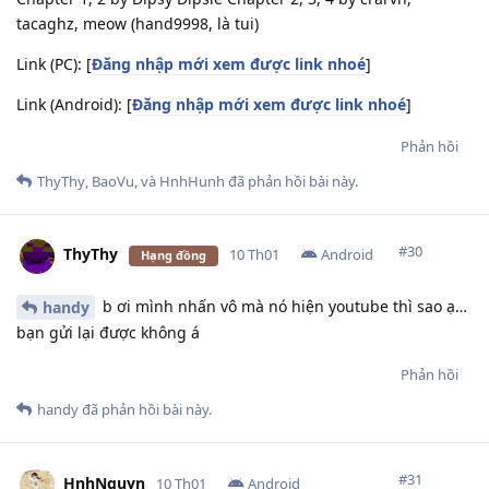
tacaghz, meow (hand9998, là tui)
Link (PC): [
Đăng nhập mới xem được link nhoé
]
Link (Android): [
Đăng nhập mới xem được link nhoé
]
Phản hồi
ThyThy
,
BaoVu
, và
HnhHunh
đã phản hồi bài này.
#
30
ThyThy
10 Th01
Android
Hạng đồng
b ơi mình nhấn vô mà nó hiện youtube thì sao ạ…
handy
bạn gửi lại được không á
Phản hồi
handy
đã phản hồi bài này.
#
31
HnhNguyn
10 Th01
Android