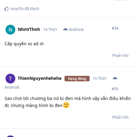
HoaThi
đã thích
#
34
NhnVThnh
14 Th01
Android
Cấp quyền vs ad ơi
Phản hồi
ThienNguyenhehehe
15 Th01
Hạng đồng
Android
#
35
Sao chơi tới chương ba nó bị đen mà hình vậy vẫn điều khiển
đc nhưng màng hình bị đen
Phản hồi