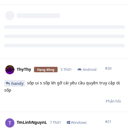
#
20
ThyThy
5 Th01
Android
Hạng đồng
sốp ui s sốp kh gỡ cái yêu cầu quyền truy cập dị
handy
sốp
Phản hồi
#
21
TmLinhNguynL
7 Th01
Windows