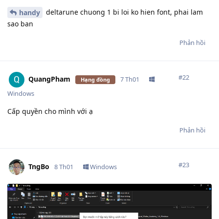
deltarune chuong 1 bi loi ko hien font, phai lam
handy
sao ban
Phản hồi
#
22
QuangPham
7 Th01
Hạng đồng
Windows
Cấp quyền cho mình với ạ
Phản hồi
#
23
TngBo
8 Th01
Windows