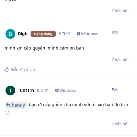
Phản hồi
#
25
Dlgb
8 Th01
Windows
Hạng đồng
mình xin cấp quyền ,mình cảm ơn bạn
Phản hồi
Biển:
đã thích
#
26
TuntTrn
9 Th01
Windows
bạn ơi cấp quền cho minh với tôi xin bạn đó bro
handy
;_;
Phản hồi