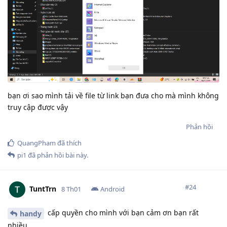
bạn ơi sao mình tải về file từ link bạn đưa cho mà mình không
truy cập được vậy
Phản hồi
QuangPham
đã thích
pi1
đã phản hồi bài này.
#
24
TuntTrn
8 Th01
Android
cấp quyền cho mình với bạn cảm ơn bạn rất
handy
nhiều