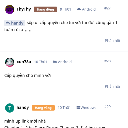
#
27
ThyThy
9 Th01
Android
Hạng đồng
sốp ui cấp quyền cho tui với tui đợi cũng gần 1
handy
tuần rùi á ㅠㅠ
Phản hồi
#
28
xun78u
10 Th01
Android
Cấp quyền cho mình với
Phản hồi
#
29
handy
10 Th01
Windows
Hạng vàng
mình up link mới nhá
Chapter 1, 2 by Dipsy Dipsie Chapter 2, 3, 4 by crarvn,