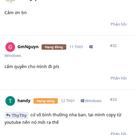
Cảm ơn bn
Phản hồi
#
32
GmNguyn
11 Th01
Hạng đồng
Windows
cấm quyền cho mình đi pls
Phản hồi
#
33
handy
12 Th01
Windows
Hạng vàng
cứ vô bình thường nha bạn, tại mình copy từ
ThyThy
youtube nên nó mới ra thế
Phản hồi