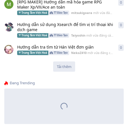
[RPG MAKER] Hướng dẫn mã hóa game RPG
0
0
câ
Maker Xp/VX/Ace an toàn
mitsukigoara
mới vừa đăng cách đây
Trung Tâm Việt Hoá
TT Đào Tạo
Hướng dẫn sử dụng Xsearch để tìm vị trí thoại khi
0
0
câ
dịch game
Taiyoshin
mới vừa đăng cách đây
24 T
Trung Tâm Việt Hoá
TT Đào Tạo
Hướng dẫn tra tìm từ Hán Việt đơn giản
0
0
câ
NekoZ410
mới vừa đăng cách đây
16 
Trung Tâm Việt Hoá
TT Đào Tạo
Tải thêm
Đang Trending