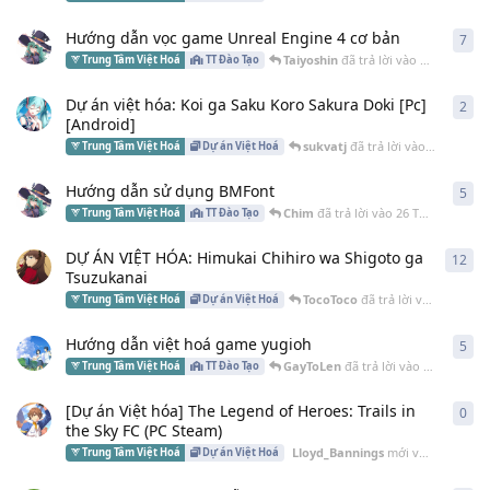
Hướng dẫn vọc game Unreal Engine 4 cơ bản
7
7
câ
Taiyoshin
đã trả lời vào
9 Th10 2021
Trung Tâm Việt Hoá
TT Đào Tạo
Dự án việt hóa: Koi ga Saku Koro Sakura Doki [Pc]
2
2
câ
[Android]
sukvatj
đã trả lời vào
5 Th10 202
Trung Tâm Việt Hoá
Dự án Việt Hoá
Hướng dẫn sử dụng BMFont
5
5
câ
Chim
đã trả lời vào
26 Th09 2021
Trung Tâm Việt Hoá
TT Đào Tạo
DỰ ÁN VIỆT HÓA: Himukai Chihiro wa Shigoto ga
12
12
c
Tsuzukanai
TocoToco
đã trả lời vào
4 Th09 2
Trung Tâm Việt Hoá
Dự án Việt Hoá
Hướng dẫn việt hoá game yugioh
5
5
câ
GayToLen
đã trả lời vào
20 Th08 20
Trung Tâm Việt Hoá
TT Đào Tạo
[Dự án Việt hóa] The Legend of Heroes: Trails in
0
0
câ
the Sky FC (PC Steam)
Lloyd_Bannings
mới vừa đăng cách đây
Trung Tâm Việt Hoá
Dự án Việt Hoá