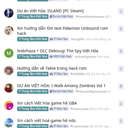
Dự án Việt hóa: ISLAND [PC Steam]
2
2
câ
lordshadowuwu
đã trả lời vào
2
Trung Tâm Việt Hoá
Dự án Việt Hoá
Xin hướng dẫn tìm text Pokemon Unbound rom
0
0
câ
hack
HongPhc
mới vừa đăng cách đây
20 T
Trung Tâm Việt Hoá
TT Đào Tạo
Nobihaza + DLC Dekisugi The Spy Việt Hóa
0
0
câ
mitsukigoara
mới vừa đăng cách đây
Trung Tâm Việt Hoá
HDD Việt Hoá
Hướng dẫn về Table trong Hack rom
2
2
câ
FM39hz
đã trả lời vào
15 Th10 2022
Trung Tâm Việt Hoá
TT Đào Tạo
DỰ ÁN VIỆT HÓA: I Walk Among Zombies Vol 1
8
8
câ
HouuinKyoumaaa
đã trả lời vào
Trung Tâm Việt Hoá
Dự án Việt Hoá
Xin cách Việt hóa game hệ GBA
2
2
câ
namcoiss
đã trả lời vào
10 Th06 202
Trung Tâm Việt Hoá
TT Đào Tạo
Xin cách việt hoá game hệ nds.
2
2
câ
namcoiss
đã trả lời vào
5 Th06 2022
Trung Tâm Việt Hoá
TT Đào Tạo