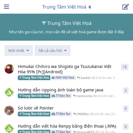
Trung Tâm Việt Hoá
Trung Tâm Việt Hoá
Như tên gọi của nó , mọi vấn đề về việt hoá game được đặt ở đây
Mới nhất
Tất cả câu hỏi
Himukai Chihiro wa Shigoto ga Tsuzukanai Việt
18
18
c
Hóa 95% [Pc][Android]
Isabel
đã trả lời vào
3 Th03 2024
Trung Tâm Việt Hoá
HDD Việt Hoá
Hướng dẫn ripping ảnh toàn bộ game java
2
2
câ
namcoiss
đã trả lời vào
15 Th02 202
Trung Tâm Việt Hoá
TT Đào Tạo
Sơ lược về Pointer
6
6
câ
FM39hz
đã trả lời vào
23 Th11 2023
Trung Tâm Việt Hoá
TT Đào Tạo
Hướng dẫn việt hóa Renpy bằng điện thoại (.RPA)
6
6
câ
Huyvu4874
đã trả lời vào
6 Th10 202
Trung Tâm Việt Hoá
TT Đào Tạo