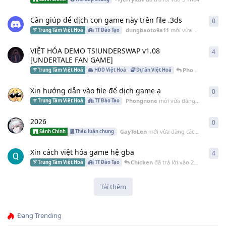
Cần giúp để dịch con game này trên file .3ds
0
0
câ
dungbaoto9a11
mới vừa đăng cách đây
Trung Tâm Việt Hoá
TT Đào Tạo
VIỆT HÓA DEMO TS!UNDERSWAP v1.08
4
4
câ
[UNDERTALE FAN GAME]
PhongInk
đã trả
Trung Tâm Việt Hoá
HDD Việt Hoá
Dự án Việt Hoá
Xin hướng dẫn vào file để dịch game ạ
0
0
câ
Phongnone
mới vừa đăng cách đây
2
Trung Tâm Việt Hoá
TT Đào Tạo
2026
0
0
câ
GayToLen
mới vừa đăng cách đây
16 Th
Sảnh Chính
Thảo luận chung
Xin cách việt hóa game hệ gba
4
4
câ
Chicken
đã trả lời vào
27 Th12 2025
Trung Tâm Việt Hoá
TT Đào Tạo
Tải thêm
Đang Trending