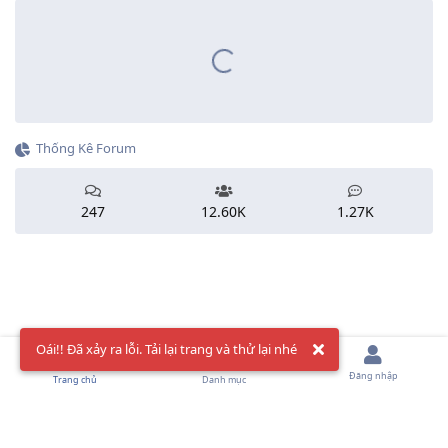
Thống Kê Forum
247
12.60K
1.27K
Oái!! Đã xảy ra lỗi. Tải lại trang và thử lại nhé
Đăng nhập
Trang chủ
Danh mục