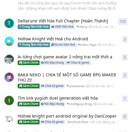
sâu đó) Vui lòng đọc qua nội quy Forum trước khi xem hướng
dẫn : [Đăng nhập mới xem được link nhoé] Chào mừng đã đ...
Deltarune Việt hóa Full Chapter [Hoàn Thành]
122
122
Kery
đã trả lời vào
21 giờ trước
Trung Tâm Việt Hoá
HDD Việt Hoá
Hollow Knight Việt Hoá cho Android
3
3
câ
Hien Ngo
đã trả lời vào
23 ngày 
Trung Tâm Việt Hoá
Dự án Việt Hoá
Ai từng chơi game avatar 2 nông trại một thời ạ
0
0
câ
duo
Sảnh Chính
Hỏi đáp chung
Chia sẻ game
Thủ thuật - Mẹo hay
BAKA NEKO | CHIA SẺ MỘT SỐ GAME RPG MAKER
2
2
câ
THÚ ZỊ!
Jsueusue
đã trả lời vào
28 Th06
Sảnh Chính
Chia sẻ game
Tìm link yugioh duel generation việt hóa
1
1
câ
SnNguynTrng
đã trả lời vào
20 Th06
Sảnh Chính
Hỏi đáp chung
Hollow knight port android original by DanCooper
0
0
câ
NhtTriuLPhm
mới vừa đăng cách đây
17 
Sảnh Chính
Chia sẻ game