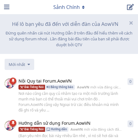
Sảnh Chính
Hế lô bạn yêu đã đến với diễn đàn của AowVN
Đừng quên nhấn cái nút Hướng Dẫn ở trên đầu để hiểu thêm về cách
sử dụng forum nhoé . Lần đăng bài đầu tiên của bạn sẽ phải được
duyệt bởi QTV
Mới nhất
Nội Quy tại Forum.AowVN
0
0
câ
AowVN
mới vừa đăng cách đây
14 Th
Đài Tiếng Nói
Bảng thông báo
Nơi nào cũng cần quy củ nhằm tạo ra một môi trường lành
mạnh mà bạn có thể thoải mái vui chơi trên đó .
Forum.AowVN cũng vậy Ngoại trừ các điều khoản mà mình
đã ghi rõ và yêu ...
Hướng dẫn sử dụng Forum.AowVN
0
0
câ
AowVN
mới vừa đăng cách đây
18 Th06 2
Đài Tiếng Nói
Hướng dẫn
(Bạn yêu nên đọc bài này nhiều lần nhé , vì nó sẽ hơi dài và