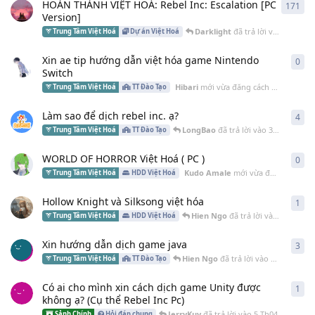
HOÀN THÀNH VIỆT HOÁ: Rebel Inc: Escalation [PC
171
171
Version]
Darklight
đã trả lời vào
15 Th06
Trung Tâm Việt Hoá
Dự án Việt Hoá
Xin ae tip hướng dẫn việt hóa game Nintendo
0
0
câ
Switch
Hibari
mới vừa đăng cách đây
12 Th06
Trung Tâm Việt Hoá
TT Đào Tạo
Làm sao để dịch rebel inc. ạ?
4
4
câ
LongBao
đã trả lời vào
30 Th05
Trung Tâm Việt Hoá
TT Đào Tạo
WORLD OF HORROR Việt Hoá ( PC )
0
0
câ
Kudo Amale
mới vừa đăng cách đây
Trung Tâm Việt Hoá
HDD Việt Hoá
Hollow Knight và Silksong việt hóa
1
1
câ
Hien Ngo
đã trả lời vào
22 Th04
Trung Tâm Việt Hoá
HDD Việt Hoá
Xin hướng dẫn dịch game java
3
3
câ
Hien Ngo
đã trả lời vào
18 Th04
Trung Tâm Việt Hoá
TT Đào Tạo
Có ai cho mình xin cách dịch game Unity được
1
1
câ
không ạ? (Cụ thể Rebel Inc Pc)
JerryKuv
đã trả lời vào
5 Th04
Sảnh Chính
Hỏi đáp chung